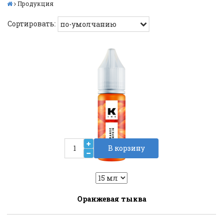
Продукция
Сортировать:
В корзину
2
Liquid::VariantDropLiquid::VariantDrop
Оранжевая тыква