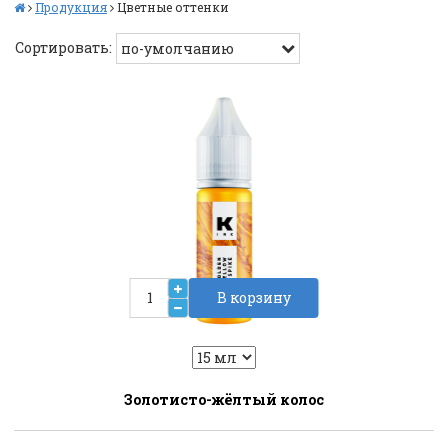
Продукция
Цветные оттенки
Сортировать:
В корзину
2
Liquid::VariantDropLiquid::VariantDrop
Золотисто-жёлтый колос