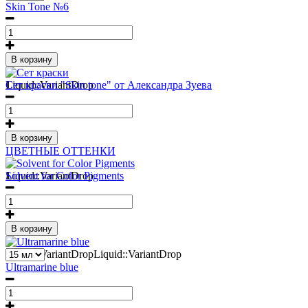
Skin Tone №6
В корзину
1
Liquid::VariantDrop
Сет краски "Skin tone" от Александра Зуева
В корзину
ЦВЕТНЫЕ ОТТЕНКИ
1
Liquid::VariantDrop
Solvent for Color Pigments
В корзину
2
Liquid::VariantDropLiquid::VariantDrop
Ultramarine blue