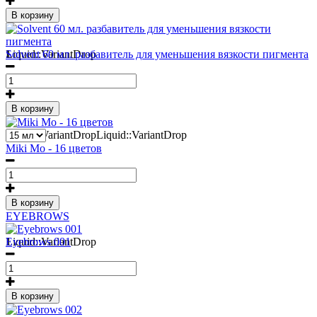
В корзину
1
Liquid::VariantDrop
Solvent 60 мл. разбавитель для уменьшения вязкости пигмента
В корзину
2
Liquid::VariantDropLiquid::VariantDrop
Miki Mo - 16 цветов
В корзину
EYEBROWS
1
Liquid::VariantDrop
Eyebrows 001
В корзину