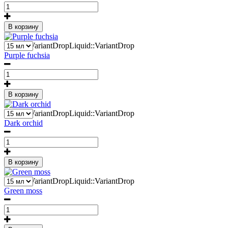
В корзину
2
Liquid::VariantDropLiquid::VariantDrop
Purple fuchsia
В корзину
2
Liquid::VariantDropLiquid::VariantDrop
Dark orchid
В корзину
2
Liquid::VariantDropLiquid::VariantDrop
Green moss