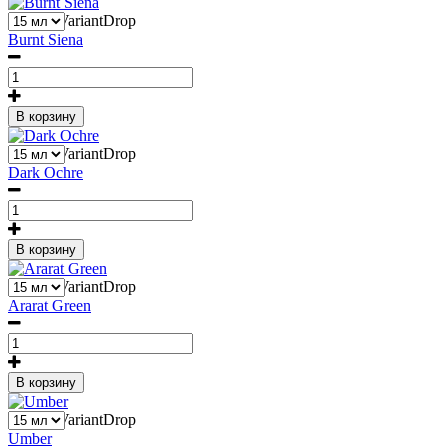
1
Liquid::VariantDrop
Burnt Siena
В корзину
1
Liquid::VariantDrop
Dark Ochre
В корзину
1
Liquid::VariantDrop
Ararat Green
В корзину
1
Liquid::VariantDrop
Umber