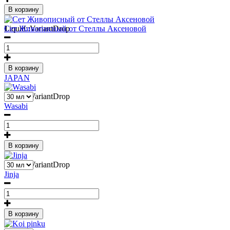
В корзину
1
Liquid::VariantDrop
Сет Живописный от Стеллы Аксеновой
В корзину
JAPAN
1
Liquid::VariantDrop
Wasabi
В корзину
1
Liquid::VariantDrop
Jinja
В корзину