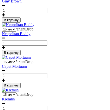
Gray Brown
В корзину
1
Liquid::VariantDrop
Neapolitan Bodily
В корзину
1
Liquid::VariantDrop
Caput Mortuum
В корзину
1
Liquid::VariantDrop
Kremlin