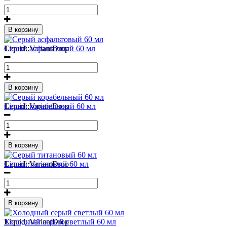
В корзину
1
Liquid::VariantDrop
Серый асфальтовый 60 мл
В корзину
1
Liquid::VariantDrop
Серый корабельный 60 мл
В корзину
1
Liquid::VariantDrop
Серый титановый 60 мл
В корзину
1
Liquid::VariantDrop
Холодный серый светлый 60 мл