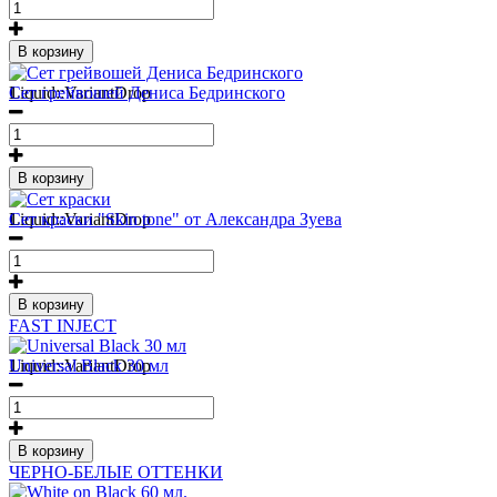
В корзину
1
Liquid::VariantDrop
Сет грейвошей Дениса Бедринского
В корзину
1
Liquid::VariantDrop
Сет краски "Skin tone" от Александра Зуева
В корзину
FAST INJECT
1
Liquid::VariantDrop
Universal Black 30 мл
В корзину
ЧЕРНО-БЕЛЫЕ ОТТЕНКИ