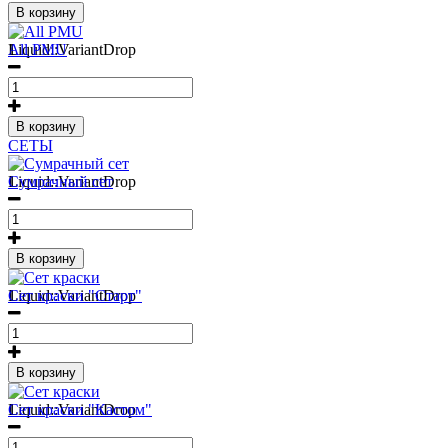
В корзину
1
Liquid::VariantDrop
All PMU
В корзину
СЕТЫ
1
Liquid::VariantDrop
Сумрачный сет
В корзину
1
Liquid::VariantDrop
Сет краски "Старт"
В корзину
1
Liquid::VariantDrop
Сет краски "Кастом"