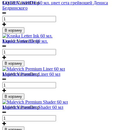
1
Liquid::VariantDrop
GOTHIC WHITE 60 мл. цвет сета грейвошей Дениса
Бедринского
В корзину
1
Liquid::VariantDrop
Kraska Letter Ink 60 мл.
В корзину
1
Liquid::VariantDrop
Malevich Premium Liner 60 мл
В корзину
1
Liquid::VariantDrop
Malevich Premium Shader 60 мл
В корзину