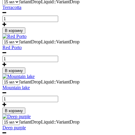
2
Liquid::VariantDropLiquid::VariantDrop
Terracotta
В корзину
2
Liquid::VariantDropLiquid::VariantDrop
Red Porto
В корзину
2
Liquid::VariantDropLiquid::VariantDrop
Mountain lake
В корзину
2
Liquid::VariantDropLiquid::VariantDrop
Deep purple