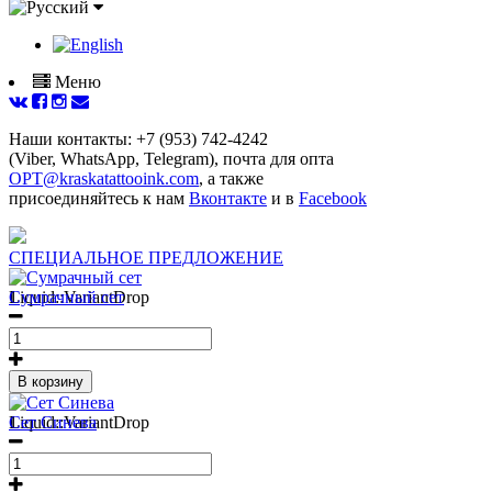
Меню
Наши контакты: +7 (953) 742-4242
(Viber, WhatsApp, Telegram), почта для опта
OPT@kraskatattooink.com
, а также
присоединяйтесь к нам
Вконтакте
и в
Facebook
СПЕЦИАЛЬНОЕ ПРЕДЛОЖЕНИЕ
1
Liquid::VariantDrop
Сумрачный сет
В корзину
1
Liquid::VariantDrop
Сет Синева