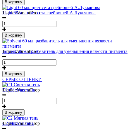
В корзину
1
Liquid::VariantDrop
Light 60 мл. цвет сета грейвошей А.Лукьянова
В корзину
1
Liquid::VariantDrop
Solvent 60 мл. разбавитель для уменьшения вязкости пигмента
В корзину
СЕРЫЕ ОТТЕНКИ
1
Liquid::VariantDrop
С1 Светлая тень
В корзину
1
Liquid::VariantDrop
С2 Мягкая тень