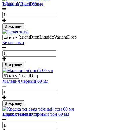
1
Liquid::VariantDrop
White on Black 60 мл.
В корзину
2
Liquid::VariantDropLiquid::VariantDrop
Белая зима
В корзину
1
Liquid::VariantDrop
Малевич чёрный 60 мл
В корзину
1
Liquid::VariantDrop
Краска теневая тёмный тон 60 мл