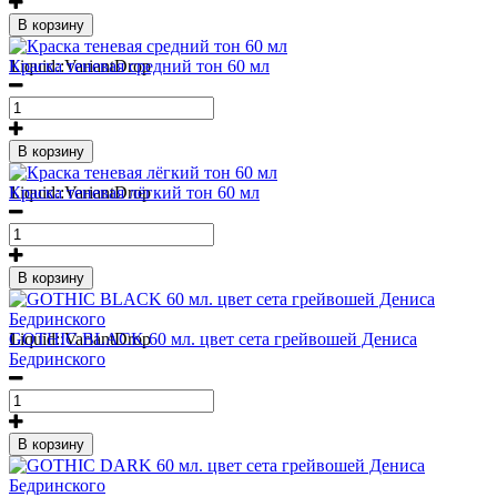
В корзину
1
Liquid::VariantDrop
Краска теневая средний тон 60 мл
В корзину
1
Liquid::VariantDrop
Краска теневая лёгкий тон 60 мл
В корзину
1
Liquid::VariantDrop
GOTHIC BLACK 60 мл. цвет сета грейвошей Дениса
Бедринского
В корзину