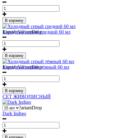
В корзину
1
Liquid::VariantDrop
Холодный серый средний 60 мл
В корзину
1
Liquid::VariantDrop
Холодный серый тёмный 60 мл
В корзину
СЕТ ЖИВОПИСНЫЙ
1
Liquid::VariantDrop
Dark Indigo
В корзину