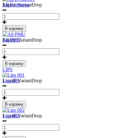
1
Liquid::VariantDrop
All Eyebrows
В корзину
1
Liquid::VariantDrop
All PMU
В корзину
LIPS
1
Liquid::VariantDrop
Lips 001
В корзину
1
Liquid::VariantDrop
Lips 002