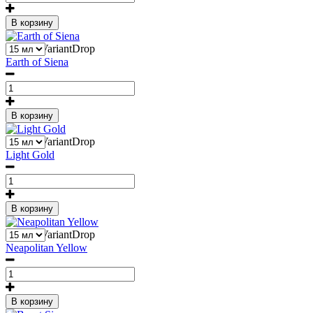
В корзину
1
Liquid::VariantDrop
Earth of Siena
В корзину
1
Liquid::VariantDrop
Light Gold
В корзину
1
Liquid::VariantDrop
Neapolitan Yellow
В корзину