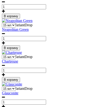
В корзину
1
Liquid::VariantDrop
Neapolitan Green
В корзину
1
Liquid::VariantDrop
Chartreuse
В корзину
1
Liquid::VariantDrop
Glauconite