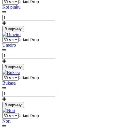
1
Liquid::VariantDrop
Koi pinku
В корзину
1
Liquid::VariantDrop
Umeiro
В корзину
1
Liquid::VariantDrop
Bukasa
В корзину
1
Liquid::VariantDrop
Nori