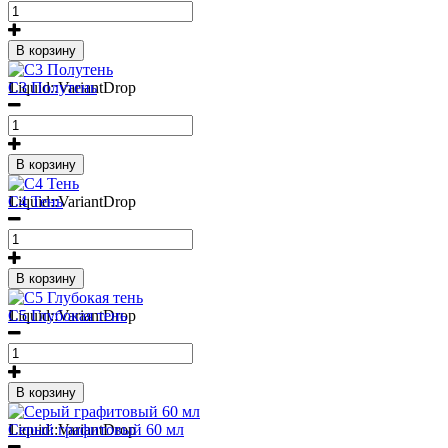
В корзину
1
Liquid::VariantDrop
С3 Полутень
В корзину
1
Liquid::VariantDrop
С4 Тень
В корзину
1
Liquid::VariantDrop
С5 Глубокая тень
В корзину
1
Liquid::VariantDrop
Серый графитовый 60 мл