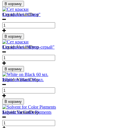
В корзину
1
Liquid::VariantDrop
Сет краски "Старт"
В корзину
1
Liquid::VariantDrop
Сет краски "Черно-серый"
В корзину
1
Liquid::VariantDrop
White on Black 60 мл.
В корзину
1
Liquid::VariantDrop
Solvent for Color Pigments