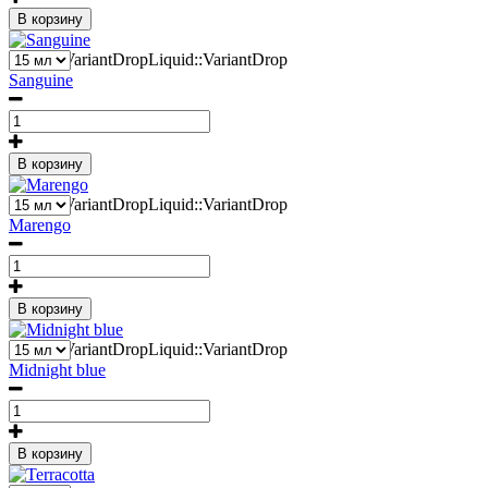
В корзину
2
Liquid::VariantDropLiquid::VariantDrop
Sanguine
В корзину
2
Liquid::VariantDropLiquid::VariantDrop
Marengo
В корзину
2
Liquid::VariantDropLiquid::VariantDrop
Midnight blue
В корзину