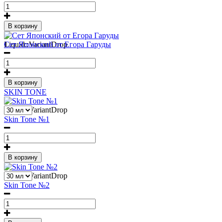
В корзину
1
Liquid::VariantDrop
Сет Японский от Егора Гаруды
В корзину
SKIN TONE
1
Liquid::VariantDrop
Skin Tone №1
В корзину
1
Liquid::VariantDrop
Skin Tone №2