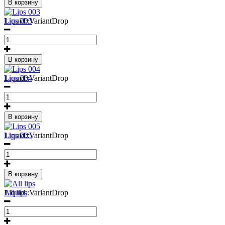
В корзину
1
Liquid::VariantDrop
Lips 003
В корзину
1
Liquid::VariantDrop
Lips 004
В корзину
1
Liquid::VariantDrop
Lips 005
В корзину
1
Liquid::VariantDrop
All lips