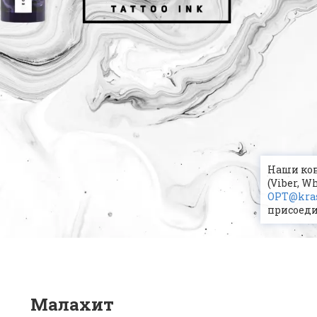
Наши конт
(Viber, W
OPT@kras
присоеди
Малахит