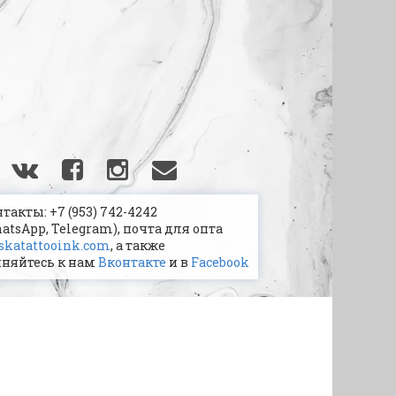
акты: +7 (953) 742-4242
hatsApp, Telegram), почта для опта
katattooink.com
, а также
няйтесь к нам
Вконтакте
и в
Facebook