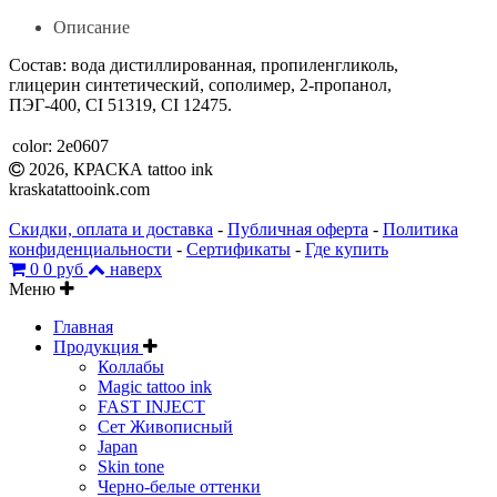
Описание
Состав: вода дистиллированная, пропиленгликоль,
глицерин синтетический, сополимер, 2-пропанол,
ПЭГ-400, CI 51319, CI 12475.
color:
2e0607
2026, КРАСКА tattoo ink
kraskatattooink.com
Скидки, оплата и доставка
-
Публичная оферта
-
Политика
конфиденциальности
-
Сертификаты
-
Где купить
0
0 руб
наверх
Меню
Главная
Продукция
Коллабы
Magic tattoo ink
FAST INJECT
Сет Живописный
Japan
Skin tone
Черно-белые оттенки