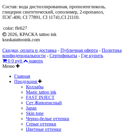
Состав: вода дистиллированная, пропиленгликоль,
глицерин синтетический, сополимер, 2-пропанол,
ПЭГ-400, CI 77891, CI 11741,CI 21110.
color:
ffe627
2026, КРАСКА tattoo ink
kraskatattooink.com
Скидки, оплата и доставка
-
Публичная оферта
-
Политика
конфиденциальности
-
Сертификаты
-
Где купить
0
0 руб
наверх
Меню
Главная
Продукция
Коллабы
Magic tattoo ink
FAST INJECT
Сет Живописный
Japan
Skin tone
Черно-белые оттенки
Серые оттенки
Цветные оттенки