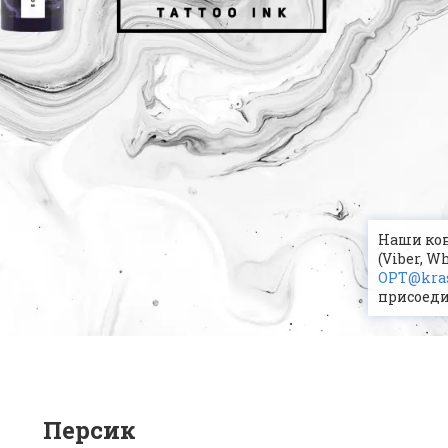
Наши конт
(Viber, W
OPT@kras
присоеди
Персик