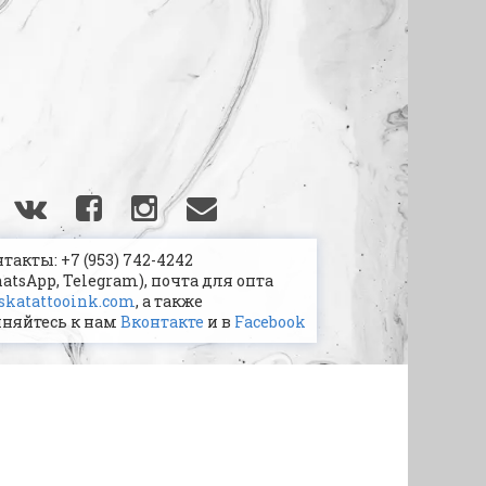
акты: +7 (953) 742-4242
hatsApp, Telegram), почта для опта
katattooink.com
, а также
няйтесь к нам
Вконтакте
и в
Facebook