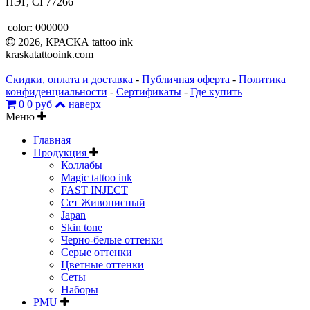
ПЭГ, CI 77266
color:
000000
2026, КРАСКА tattoo ink
kraskatattooink.com
Скидки, оплата и доставка
-
Публичная оферта
-
Политика
конфиденциальности
-
Сертификаты
-
Где купить
0
0 руб
наверх
Меню
Главная
Продукция
Коллабы
Magic tattoo ink
FAST INJECT
Сет Живописный
Japan
Skin tone
Черно-белые оттенки
Серые оттенки
Цветные оттенки
Сеты
Наборы
PMU